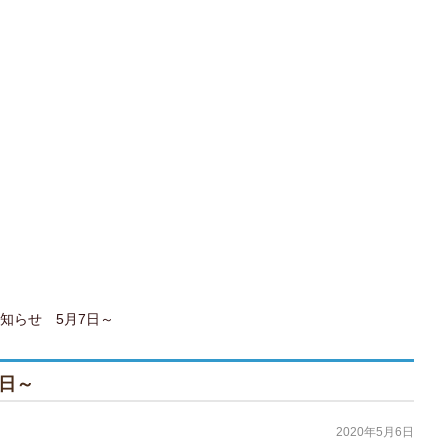
雑誌・単行本・文庫本・写真集などの古本、フィギ
・キャラクターグッズなどの中古グッズを取り扱って
知らせ 5月7日～
日～
2020年5月6日