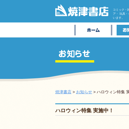
コミック・
ア・ 玩具
います。
焼津書店
>
お知らせ
> ハロウィン特集 
ハロウィン特集 実施中！